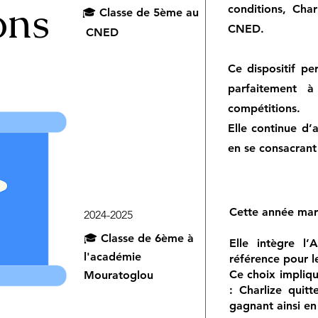
ons
conditions, Char
🎓 Classe de 5ème au
CNED.
CNED
Ce dispositif pe
parfaitement 
compétitions.
Elle continue d’
en se consacrant
Cette année marq
2024-2025
🎓 Classe de 6ème à
Elle intègre l
l'académie
référence pour l
Ce choix impliq
Mouratoglou
: Charlize quitt
gagnant ainsi en